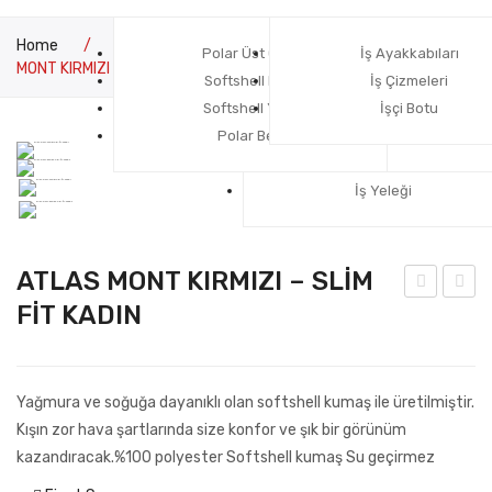
Home
/
Outdoor Giyim
/
Softshell Mont
/
ATLAS
Polar Üst Giyim
El Koruyucu Eldivenler
İş Pantolonları
İş Ayakkabıları
MONT KIRMIZI – SLİM FİT KADIN
Softshell Mont
Reflektörlü İş Yeleği
Baş Koruyucular
İş Çizmeleri
Softshell Yelek
Safemod T-shirt Sweatshirt
Göz koruyucular
İşçi Botu
Polar Bere
Koleksiyonu
Kulak Koruyucular
İş Ceketleri
İş Yeleği
ATLAS MONT KIRMIZI – SLİM
FİT KADIN
YELEK
MONT
SİYAH
MOR
–
Yağmura ve soğuğa dayanıklı olan softshell kumaş ile üretilmiştir.
SLİM
Kışın zor hava şartlarında size konfor ve şık bir görünüm
FİT
kazandıracak.%100 polyester Softshell kumaş Su geçirmez
KADIN