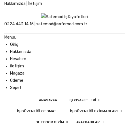
Hakkımızda
|
İletişim
0224 443 14 15
|
safemod@safemod.com.tr
Menu
Giriş
Hakkımızda
Hesabım
İletişim
Mağaza
Ödeme
Sepet
ANASAYFA
İŞ KIYAFETLERI
İŞ GÜVENLIĞI OTOMATI
İŞ GÜVENLIĞI EKIPMANLARI
OUTDOOR GIYIM
AYAKKABILAR