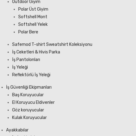
Outdoor Giyim
Polar Üst Giyim
Softshell Mont
Softshell Yelek
Polar Bere
Safemod T-shirt Sweatshirt Koleksiyonu
İş Ceketleri & Hivis Parka
İş Pantolonları
İş Yeleği
Reflektörlü İş Yeleği
İş Güvenliği Ekipmanları
Baş Koruyucular
El Koruyucu Eldivenler
Göz koruyucular
Kulak Koruyucular
Ayakkabılar