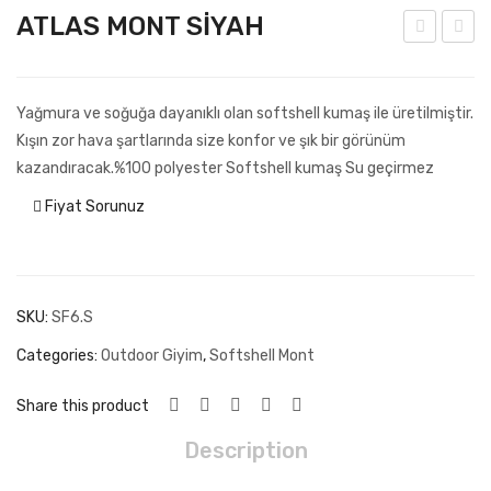
ATLAS MONT SİYAH
3
MONT
CEP
SLİM
Yağmura ve soğuğa dayanıklı olan softshell kumaş ile üretilmiştir.
POLAR
FİT
Kışın zor hava şartlarında size konfor ve şık bir görünüm
SİYAH
TURU
kazandıracak.%100 polyester Softshell kumaş Su geçirmez
GRİ
Fiyat Sorunuz
SKU:
SF6.S
Categories:
Outdoor Giyim
,
Softshell Mont
Share this product
Description