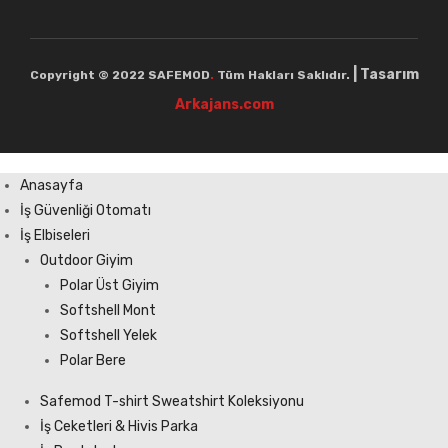
| Tasarım
Copyright © 2022 SAFEMOD
.
Tüm Hakları Saklıdır.
Arkajans.com
Anasayfa
İş Güvenliği Otomatı
İş Elbiseleri
Outdoor Giyim
Polar Üst Giyim
Softshell Mont
Softshell Yelek
Polar Bere
Safemod T-shirt Sweatshirt Koleksiyonu
İş Ceketleri & Hivis Parka