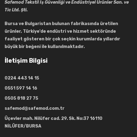
Safemod Tekstil İş Güvenliği ve Endüstriyel Ürünler San. ve
Tic Ltd. Şti.
Bursa ve Bulgaristan bulunan fabrikasında üretilen
ürünler, Türkiye'de endüstri ve hizmet sektöründe
faaliyet gösteren bir çok seçkin kurumlarda yıllardır
büyük bir beğeni ile kullanılmaktadır.
İletişim Bilgisi
0224 443 14 15
0551 597 14 16
0505 818 27 75
safemod@safemod.com.tr
Üçevler mah. Nilüfer cad. 29. Sk. No:37 16110
NİLÜFER/BURSA