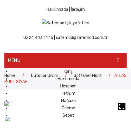
Hakkımızda
|
İletişim
0224 443 14 15
|
safemod@safemod.com.tr
MENU
Giriş
Home
/
Outdoor Giyim
/
Softshell Mont
/
ATLAS
Hakkımızda
MONT SİYAH
Hesabım
İletişim
Mağaza
Ödeme
Sepet