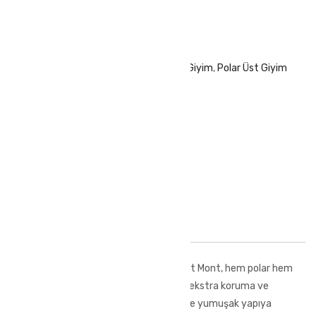
Fiyat Sorunuz
SKU:
SF1.SX-2-1-1
Categories:
Outdoor Giyim
,
Polar Üst Giyim
Share this product
Description
350 gr kumaş yapısına sahip olan Soft Mont, hem polar hem
Softshell kumaşı ile soğuk havalarda ekstra koruma ve
konfor sağlarken Anti-Pilling özelliği ile yumuşak yapıya