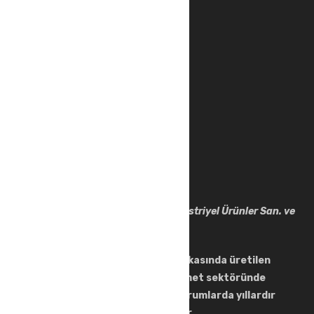
Ürün Kategorileri
İş Elbiseleri
Outdoor Giyim
İş Güvenliği Ekipmanları
Ayakkabılar
Safemod Tekstil İş Güvenliği ve Endüstriyel Ürünler San. ve
Tic Ltd. Şti.
Bursa ve Bulgaristan bulunan fabrikasında üretilen
ürünler, Türkiye'de endüstri ve hizmet sektöründe
faaliyet gösteren bir çok seçkin kurumlarda yıllardır
büyük bir beğeni ile kullanılmaktadır.