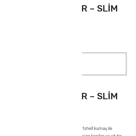
ATLAS MONT MOR – SLİM
FİT KADIN
ATLAS MONT MOR – SLİM FİT KADIN
Quick View
Read More
Outdoor Giyim
,
Softshell Mont
ATLAS MONT MOR – SLİM
FİT KADIN
ATLAS MONT MOR – SLİM FİT KADIN
Yağmura ve soğuğa dayanıklı olan softshell kumaş ile