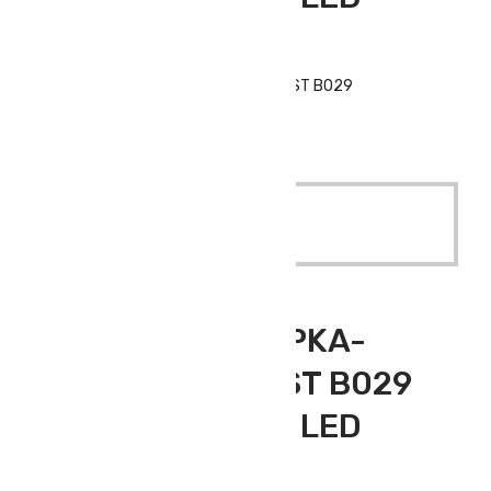
BEANIE)
IŞIKLI POLAR ŞAPKA-SİYAH (PORTWEST B029
RECHARGEABLE LED BEANIE)
Quick View
Read More
Outdoor Giyim
,
Polar Bere
IŞIKLI POLAR ŞAPKA-
SİYAH (PORTWEST B029
RECHARGEABLE LED
BEANIE)