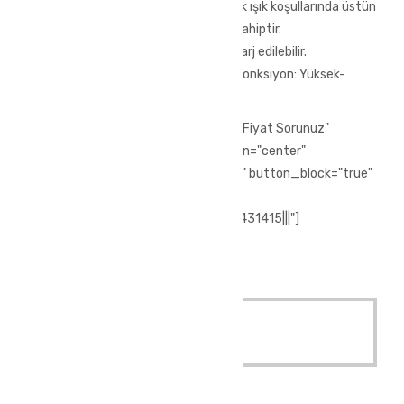
Bu sıcak ve konforlu akrilik bere, düşük ışık koşullarında üstün
görüş için çıkarılabilir bir LED ön ışığa sahiptir.
Şarj edilebilir LED bir USB portundan şarj edilebilir.
Parlaklık: 150 lümen Çalışma: 4 saat Fonksiyon: Yüksek-
Orta-Flaş
[vc_row][vc_column][vc_btn title="Fiyat Sorunuz"
style="3d" color="chino" size="lg" align="center"
i_icon_fontawesome="fa fa-phone" button_block="true"
add_icon="true"
link="url:tel%3A%2F%2F%2B902244431415|||"]
[/vc_column][/vc_row]
Quick View
Read More
Outdoor Giyim
,
Polar Üst Giyim