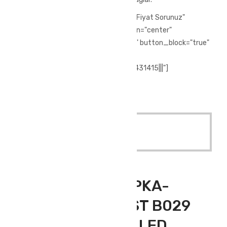
[vc_row][vc_column][vc_btn title="Fiyat Sorunuz"
style="3d" color="chino" size="lg" align="center"
i_icon_fontawesome="fa fa-phone" button_block="true"
add_icon="true"
link="url:tel%3A%2F%2F%2B902244431415|||"]
[/vc_column][/vc_row]
Quick View
Read More
Outdoor Giyim
,
Polar Bere
IŞIKLI POLAR ŞAPKA-
SİYAH (PORTWEST B029
RECHARGEABLE LED