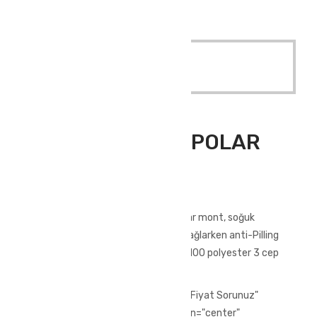
Quick View
Read More
Outdoor Giyim
,
Polar Üst Giyim
ATLANTİS 3 CEP POLAR
SAX
ATLANTİS 3 CEP POLAR SAX
350 gr kumaş yapısına sahip olan polar mont, soğuk
havalarda ekstra koruma ve konfor sağlarken anti-Pilling
özelliği ile yumuşak yapıya sahiptir. %100 polyester 3 cep
polar Tüylenme yapmaz.
[vc_row][vc_column][vc_btn title="Fiyat Sorunuz"
style="3d" color="chino" size="lg" align="center"