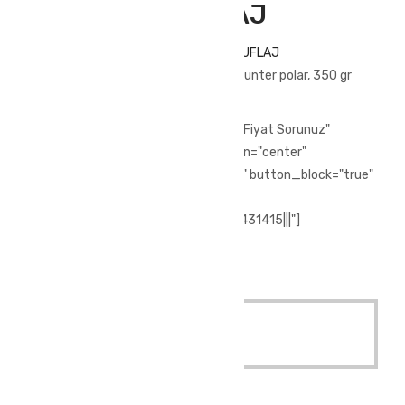
POLAR KAMUFLAJ
ATLANTİS HUNTER 3 CEP POLAR KAMUFLAJ
Outdoor kıyafeti olarak tasarlanmış hunter polar, 350 gr
polar kumaş ile üretilmiştir.
[vc_row][vc_column][vc_btn title="Fiyat Sorunuz"
style="3d" color="chino" size="lg" align="center"
i_icon_fontawesome="fa fa-phone" button_block="true"
add_icon="true"
link="url:tel%3A%2F%2F%2B902244431415|||"]
[/vc_column][/vc_row]
Quick View
Read More
Outdoor Giyim
,
Softshell Mont