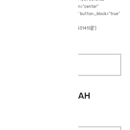
style="3d" color="chino" size="lg" align="center"
i_icon_fontawesome="fa fa-phone" button_block="true"
add_icon="true"
link="url:tel%3A%2F%2F%2B902244431415|||"]
[/vc_column][/vc_row]
Quick View
Read More
Outdoor Giyim
,
Softshell Mont
ATLAS MONT SİYAH
ATLAS MONT SİYAH
Quick View