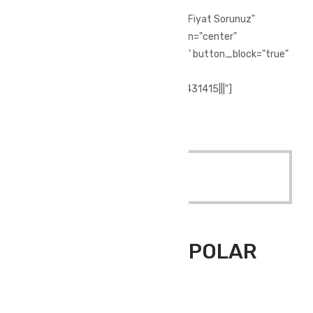
[vc_row][vc_column][vc_btn title="Fiyat Sorunuz"
style="3d" color="chino" size="lg" align="center"
i_icon_fontawesome="fa fa-phone" button_block="true"
add_icon="true"
link="url:tel%3A%2F%2F%2B902244431415|||"]
[/vc_column][/vc_row]
Quick View
Read More
Outdoor Giyim
,
Polar Üst Giyim
ATLANTİS 3 CEP POLAR
SAX
ATLANTİS 3 CEP POLAR SAX