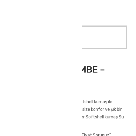
ATLAS MONT PEMBE – SLİM FİT KADIN
Quick View
Read More
Outdoor Giyim
,
Softshell Mont
ATLAS MONT PEMBE –
SLİM FİT KADIN
ATLAS MONT PEMBE – SLİM FİT KADIN
Yağmura ve soğuğa dayanıklı olan softshell kumaş ile
üretilmiştir. Kışın zor hava şartlarında size konfor ve şık bir
görünüm kazandıracak.%100 polyester Softshell kumaş Su
geçirmez
[vc_row][vc_column][vc_btn title="Fiyat Sorunuz"