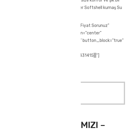
üretilmiştir. Kışın zor hava şartlarında size konfor ve şık bir
görünüm kazandıracak.%100 polyester Softshell kumaş Su
geçirmez
[vc_row][vc_column][vc_btn title="Fiyat Sorunuz"
style="3d" color="chino" size="lg" align="center"
i_icon_fontawesome="fa fa-phone" button_block="true"
add_icon="true"
link="url:tel%3A%2F%2F%2B902244431415|||"]
[/vc_column][/vc_row]
Quick View
Read More
Outdoor Giyim
,
Softshell Mont
ATLAS MONT KIRMIZI –