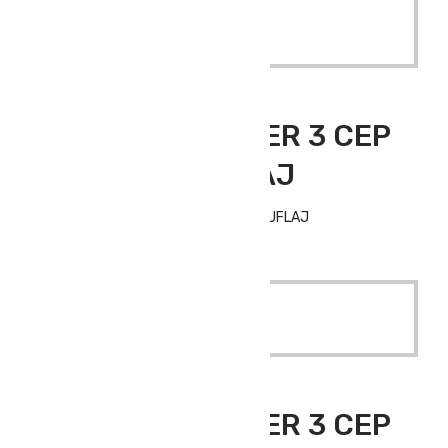
Read More
Outdoor Giyim
,
Polar Üst Giyim
ATLANTİS HUNTER 3 CEP
POLAR KAMUFLAJ
ATLANTİS HUNTER 3 CEP POLAR KAMUFLAJ
Quick View
Read More
Outdoor Giyim
,
Polar Üst Giyim
ATLANTİS HUNTER 3 CEP