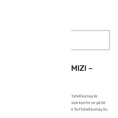
SLİM FİT KADIN
ATLAS MONT KIRMIZI – SLİM FİT KADIN
Quick View
Read More
Outdoor Giyim
,
Softshell Mont
ATLAS MONT KIRMIZI –
SLİM FİT KADIN
ATLAS MONT KIRMIZI – SLİM FİT KADIN
Yağmura ve soğuğa dayanıklı olan softshell kumaş ile
üretilmiştir. Kışın zor hava şartlarında size konfor ve şık bir
görünüm kazandıracak.%100 polyester Softshell kumaş Su
geçirmez