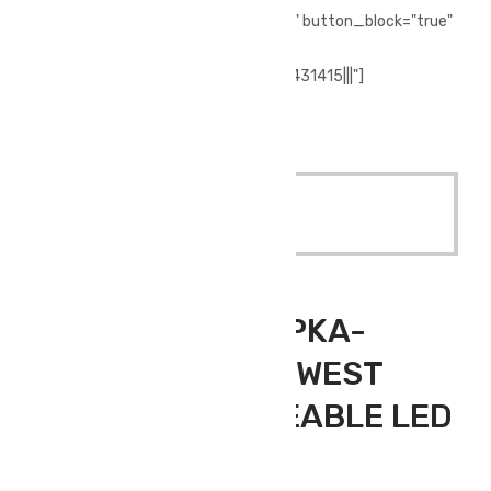
i_icon_fontawesome="fa fa-phone" button_block="true"
add_icon="true"
link="url:tel%3A%2F%2F%2B902244431415|||"]
[/vc_column][/vc_row]
Quick View
Read More
Outdoor Giyim
,
Polar Bere
IŞIKLI POLAR ŞAPKA-
LACİVERT (PORTWEST
B029 RECHARGEABLE LED
BEANIE)