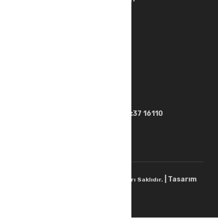
İletişim Bilgisi
0224 443 14 15
0551 597 14 16
0505 818 27 75
safemod@safemod.com.tr
Üçevler mah. Nilüfer cad. 29. Sk. No:37 16110
NİLÜFER/BURSA
| Tasarım
Copyright © 2022 SAFEMOD
.
Tüm Hakları Saklıdır.
Arkajans.com