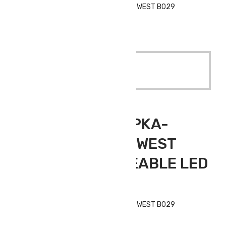
IŞIKLI POLAR ŞAPKA-LACİVERT (PORTWEST B029
RECHARGEABLE LED BEANIE)
Quick View
Read More
Outdoor Giyim
,
Polar Bere
IŞIKLI POLAR ŞAPKA-
LACİVERT (PORTWEST
B029 RECHARGEABLE LED
BEANIE)
IŞIKLI POLAR ŞAPKA-LACİVERT (PORTWEST B029
RECHARGEABLE LED BEANIE)