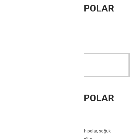
ATLANTİS 2 CEP POLAR
SİYAH
ATLANTİS 2 CEP POLAR SİYAH
Quick View
Read More
Outdoor Giyim
,
Polar Üst Giyim
ATLANTİS 2 CEP POLAR
SİYAH
ATLANTİS 2 CEP POLAR SİYAH
250 gr kumaş yapısına sahip olan siyah polar, soğuk
havalarda ekstra koruma ve konfor sağlar.