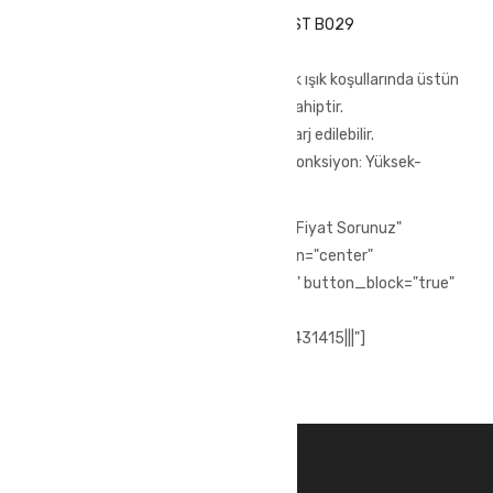
IŞIKLI POLAR ŞAPKA-SİYAH (PORTWEST B029
RECHARGEABLE LED BEANIE)
Bu sıcak ve konforlu akrilik bere, düşük ışık koşullarında üstün
görüş için çıkarılabilir bir LED ön ışığa sahiptir.
Şarj edilebilir LED bir USB portundan şarj edilebilir.
Parlaklık: 150 lümen Çalışma: 4 saat Fonksiyon: Yüksek-
Orta-Flaş
[vc_row][vc_column][vc_btn title="Fiyat Sorunuz"
style="3d" color="chino" size="lg" align="center"
i_icon_fontawesome="fa fa-phone" button_block="true"
add_icon="true"
link="url:tel%3A%2F%2F%2B902244431415|||"]
[/vc_column][/vc_row]