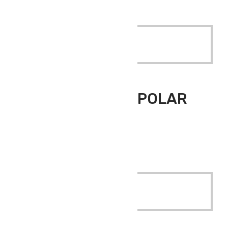
Quick View
Read More
Outdoor Giyim
,
Polar Üst Giyim
ATLANTİS 3 CEP POLAR
SİYAH GRİ
ATLANTİS 3 CEP POLAR SİYAH GRİ
Quick View
Read More