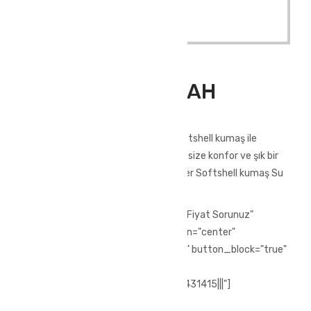
Read More
Outdoor Giyim
,
Softshell Mont
ATLAS MONT SİYAH
ATLAS MONT SİYAH
Yağmura ve soğuğa dayanıklı olan softshell kumaş ile
üretilmiştir. Kışın zor hava şartlarında size konfor ve şık bir
görünüm kazandıracak.%100 polyester Softshell kumaş Su
geçirmez
[vc_row][vc_column][vc_btn title="Fiyat Sorunuz"
style="3d" color="chino" size="lg" align="center"
i_icon_fontawesome="fa fa-phone" button_block="true"
add_icon="true"
link="url:tel%3A%2F%2F%2B902244431415|||"]
[/vc_column][/vc_row]