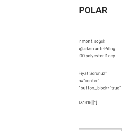
Outdoor Giyim
,
Polar Üst Giyim
ATLANTİS 3 CEP POLAR
SİYAH GRİ
ATLANTİS 3 CEP POLAR SİYAH GRİ
350 gr kumaş yapısına sahip olan polar mont, soğuk
havalarda ekstra koruma ve konfor sağlarken anti-Pilling
özelliği ile yumuşak yapıya sahiptir. %100 polyester 3 cep
polar Tüylenme yapmaz.
[vc_row][vc_column][vc_btn title="Fiyat Sorunuz"
style="3d" color="chino" size="lg" align="center"
i_icon_fontawesome="fa fa-phone" button_block="true"
add_icon="true"
link="url:tel%3A%2F%2F%2B902244431415|||"]
[/vc_column][/vc_row]
Quick View