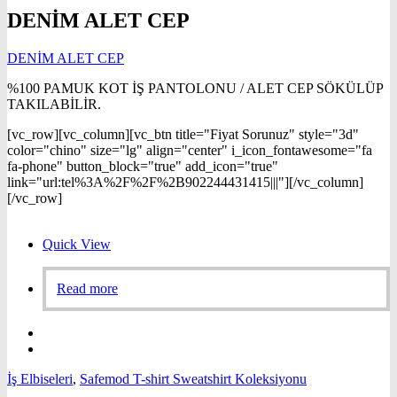
DENİM ALET CEP
DENİM ALET CEP
%100 PAMUK KOT İŞ PANTOLONU / ALET CEP SÖKÜLÜP
TAKILABİLİR.
[vc_row][vc_column][vc_btn title="Fiyat Sorunuz" style="3d"
color="chino" size="lg" align="center" i_icon_fontawesome="fa
fa-phone" button_block="true" add_icon="true"
link="url:tel%3A%2F%2F%2B902244431415|||"][/vc_column]
[/vc_row]
Quick View
Read more
İş Elbiseleri
,
Safemod T-shirt Sweatshirt Koleksiyonu