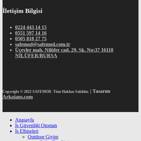
İletişim Bilgisi
0224 443 14 15
0551 597 14 16
0505 818 27 75
safemod@safemod.com.tr
Üçevler mah. Nilüfer cad. 29. Sk. No:37 16110
NİLÜFER/BURSA
| Tasarım
Copyright © 2022 SAFEMOD
.
Tüm Hakları Saklıdır.
Arkajans.com
Anasayfa
İş Güvenliği Otomatı
İş Elbiseleri
Outdoor Giyim