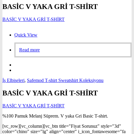
BASİC V YAKA GRİ T-SHİRT
BASİC V YAKA GRİ T-SHİRT
Quick View
Read more
İş Elbiseleri
,
Safemod T-shirt Sweatshirt Koleksiyonu
BASİC V YAKA GRİ T-SHİRT
BASİC V YAKA GRİ T-SHİRT
%100 Pamuk Melanj Süprem. V yaka Gri Basic T-shirt.
[vc_row][vc_column][vc_btn title="Fiyat Sorunuz" style="3d"
color="chino" size="lg" align="center" i_icon_fontawesome="fa