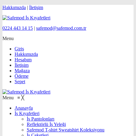
Hakkımızda
|
İletişim
0224 443 14 15
|
safemod@safemod.com.tr
Menu
Giriş
Hakkımızda
Hesabım
İletişim
Mağaza
Ödeme
Sepet
Menu
≡
╳
Anasayfa
İş Kıyafetleri
İş Pantolonları
Reflektörlü İş Yeleği
Safemod T-shirt Sweatshirt Koleksiyonu
İş Ceketleri