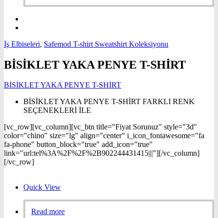
İş Elbiseleri
,
Safemod T-shirt Sweatshirt Koleksiyonu
BİSİKLET YAKA PENYE T-SHİRT
BİSİKLET YAKA PENYE T-SHİRT
BİSİKLET YAKA PENYE T-SHİRT FARKLI RENK
SEÇENEKLERİ İLE
[vc_row][vc_column][vc_btn title="Fiyat Sorunuz" style="3d"
color="chino" size="lg" align="center" i_icon_fontawesome="fa
fa-phone" button_block="true" add_icon="true"
link="url:tel%3A%2F%2F%2B902244431415|||"][/vc_column]
[/vc_row]
Quick View
Read more