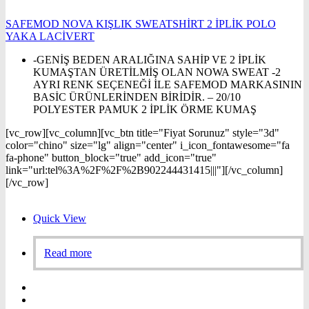
SAFEMOD NOVA KIŞLIK SWEATSHİRT 2 İPLİK POLO
YAKA LACİVERT
-GENİŞ BEDEN ARALIĞINA SAHİP VE 2 İPLİK
KUMAŞTAN ÜRETİLMİŞ OLAN NOWA SWEAT -2
AYRI RENK SEÇENEĞİ İLE SAFEMOD MARKASININ
BASİC ÜRÜNLERİNDEN BİRİDİR. – 20/10
POLYESTER PAMUK 2 İPLİK ÖRME KUMAŞ
[vc_row][vc_column][vc_btn title="Fiyat Sorunuz" style="3d"
color="chino" size="lg" align="center" i_icon_fontawesome="fa
fa-phone" button_block="true" add_icon="true"
link="url:tel%3A%2F%2F%2B902244431415|||"][/vc_column]
[/vc_row]
Quick View
Read more