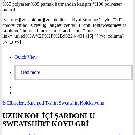
%65 polyester %35 pamuk harmandan karışım %100 polyester
oxford
[vc_row][vc_column][vc_btn title="Fiyat Sorunuz" style="3d"
color="chino" size="lg" align="center" i_icon_fontawesome="fa
fa-phone" button_block="true" add_icon="true"
link="url:tel%3A%2F%2F%2B902244431415|||"][/vc_column]
[/vc_row]
Quick View
Read more
İş Elbiseleri
,
Safemod T-shirt Sweatshirt Koleksiyonu
UZUN KOL İÇİ ŞARDONLU
SWEATSHİRT KOYU GRİ