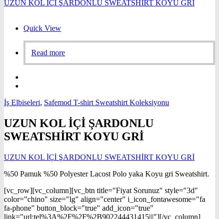
UZUN KOL İÇİ ŞARDONLU SWEATSHİRT KOYU GRİ
Quick View
Read more
İş Elbiseleri
,
Safemod T-shirt Sweatshirt Koleksiyonu
UZUN KOL İÇİ ŞARDONLU
SWEATSHİRT KOYU GRİ
UZUN KOL İÇİ ŞARDONLU SWEATSHİRT KOYU GRİ
%50 Pamuk %50 Polyester Lacost Polo yaka Koyu gri Sweatshirt.
[vc_row][vc_column][vc_btn title="Fiyat Sorunuz" style="3d"
color="chino" size="lg" align="center" i_icon_fontawesome="fa
fa-phone" button_block="true" add_icon="true"
link="url:tel%3A%2F%2F%2B902244431415|||"][/vc_column]