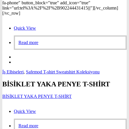
fa-phone" button_block="true" add_icon="true"
link="url:tel%3A%2F%2F%2B902244431415|||"][/vc_column]
[/vc_row]
Quick View
Read more
İş Elbiseleri
,
Safemod T-shirt Sweatshirt Koleksiyonu
BİSİKLET YAKA PENYE T-SHİRT
BİSİKLET YAKA PENYE T-SHİRT
Quick View
Read more