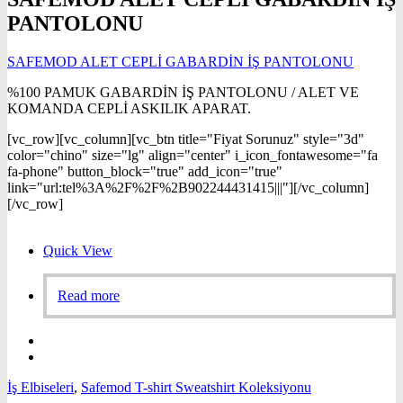
PANTOLONU
SAFEMOD ALET CEPLİ GABARDİN İŞ PANTOLONU
%100 PAMUK GABARDİN İŞ PANTOLONU / ALET VE
KOMANDA CEPLİ ASKILIK APARAT.
[vc_row][vc_column][vc_btn title="Fiyat Sorunuz" style="3d"
color="chino" size="lg" align="center" i_icon_fontawesome="fa
fa-phone" button_block="true" add_icon="true"
link="url:tel%3A%2F%2F%2B902244431415|||"][/vc_column]
[/vc_row]
Quick View
Read more
İş Elbiseleri
,
Safemod T-shirt Sweatshirt Koleksiyonu