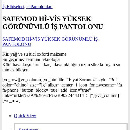
İş Elbiseleri
,
İş Pantolonları
SAFEMOD Hİ-VİS YÜKSEK
GÖRÜNÜMLÜ İŞ PANTOLONU
SAFEMOD Hİ-VİS YÜKSEK GÖRÜNÜMLÜ İŞ
PANTOLONU
Kir, yağ ve su itici oxford malzeme
Su geçirmez fermuar teknolojisi
Kötü hava koşullarına karşı dayanıklılığını uzun süre koruyan su
tutmaz bileşen
[vc_row][vc_column][vc_btn title="Fiyat Sorunuz" style="3d"
color="chino" size="lg" align="center" i_icon_fontawesome="fa
fa-phone" button_block="true" add_icon="true"
link="url:tel%3A%2F%2F%2B902244431415|||"][/vc_column]
[/vc_row]
Quick View