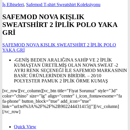
İş Elbiseleri
,
Safemod T-shirt Sweatshirt Koleksiyonu
SAFEMOD NOVA KIŞLIK
SWEATSHİRT 2 İPLİK POLO YAKA
GRİ
SAFEMOD NOVA KIŞLIK SWEATSHİRT 2 İPLİK POLO
YAKA GRİ
-GENİŞ BEDEN ARALIĞINA SAHİP VE 2 İPLİK
KUMAŞTAN ÜRETİLMİŞ OLAN NOWA SWEAT -2
AYRI RENK SEÇENEĞİ İLE SAFEMOD MARKASININ
BASİC ÜRÜNLERİNDEN BİRİDİR. – 20/10
POLYESTER PAMUK 2 İPLİK ÖRME KUMAŞ
[vc_row][vc_column][vc_btn title="Fiyat Sorunuz" style="3d"
color="chino" size="lg" align="center" i_icon_fontawesome="fa
fa-phone" button_block="true" add_icon="true"
link="url:tel%3A%2F%2F%2B902244431415|||"][/vc_column]
[/vc_row]
Quick View