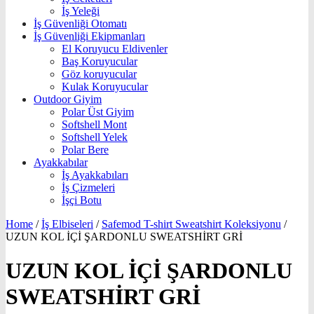
İş Yeleği
İş Güvenliği Otomatı
İş Güvenliği Ekipmanları
El Koruyucu Eldivenler
Baş Koruyucular
Göz koruyucular
Kulak Koruyucular
Outdoor Giyim
Polar Üst Giyim
Softshell Mont
Softshell Yelek
Polar Bere
Ayakkabılar
İş Ayakkabıları
İş Çizmeleri
İşçi Botu
Home
/
İş Elbiseleri
/
Safemod T-shirt Sweatshirt Koleksiyonu
/
UZUN KOL İÇİ ŞARDONLU SWEATSHİRT GRİ
UZUN KOL İÇİ ŞARDONLU
SWEATSHİRT GRİ