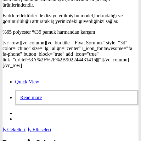
ürünlerindendir.
Farklı reflektörler ile dizayn edilmiş bu model,farkındalığı ve
görünürlülüğü arttırarak iş yerinizdeki güvenliğinizi sağlar.
%65 polyester %35 pamuk harmandan karışım
[vc_row][vc_column][vc_btn title="Fiyat Sorunuz" style="3d"
color="chino" size="lg" align="center" i_icon_fontawesome="fa
fa-phone" button_block="true" add_icon="true"
link="url:tel%3A%2F%2F%2B902244431415|||"][/vc_column]
[/vc_row]
Quick View
Read more
İş Ceketleri
,
İş Elbiseleri